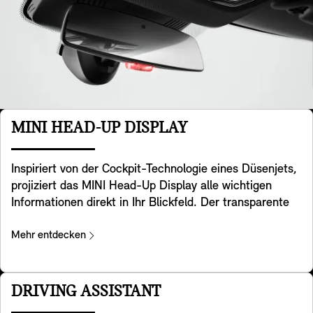
MINI HEAD-UP DISPLAY
Inspiriert von der Cockpit-Technologie eines Düsenjets,
projiziert das MINI Head-Up Display alle wichtigen
Informationen direkt in Ihr Blickfeld. Der transparente
Bildschirm ist auf dem Armaturenbrett verbaut und
zeigt wichtige Daten wie Geschwindigkeit, Navigation,
Mehr entdecken
Hinweise der Fahrerassistenzsysteme und der
Entertainmentfunktionen an. Die Darstellung ist extrem
klar und auch bei direkter Sonneneinstrahlung sehr gut
DRIVING ASSISTANT
ablesbar. Höhe und Helligkeit können Sie einfach