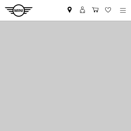
MINI
MINI
Einkaufswa
Wishlis
Partner
Login
finden