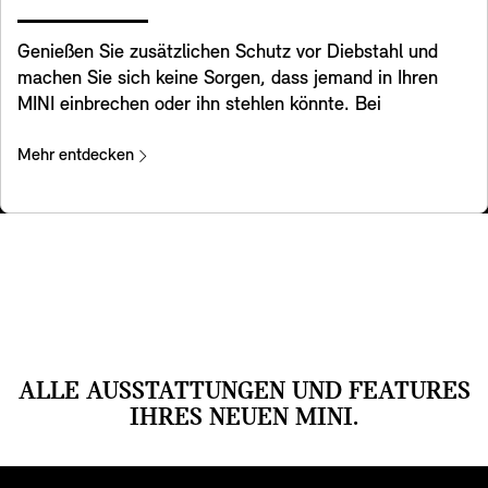
Rückenlehne beheizt. Die Heizleistung lässt sich dabei
Vorschriften.
über das Control Display individuell verteilen.
Genießen Sie zusätzlichen Schutz vor Diebstahl und
machen Sie sich keine Sorgen, dass jemand in Ihren
MINI einbrechen oder ihn stehlen könnte. Bei
Positionsveränderungen und Erschütterungen gibt die
Alarmanlage einen Warnton ab und aktiviert die
Mehr entdecken
Warnblinkanlage. Eine Leuchte im Innenspiegel zeigt
an, dass das System aktiviert wurde.
ALLE AUSSTATTUNGEN UND FEATURES
IHRES NEUEN MINI.