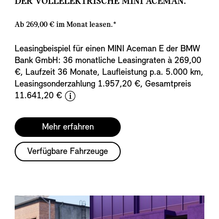
DER VOLLELEKTRISCHE MINI ACEMAN.
Ab 269,00 € im Monat leasen.*
Leasingbeispiel für einen MINI Aceman E der BMW
Bank GmbH: 36 monatliche Leasingraten à 269,00
€, Laufzeit 36 Monate, Laufleistung p.a. 5.000 km,
Leasingsonderzahlung 1.957,20 €, Gesamtpreis
d
11.641,20 €
i
s
Mehr erfahren
c
l
Verfügbare Fahrzeuge
a
i
m
e
r