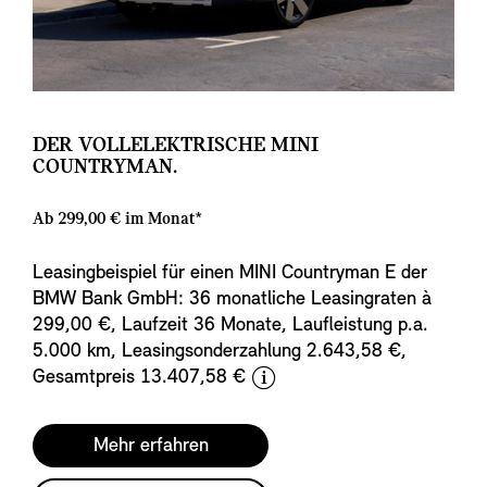
DER VOLLELEKTRISCHE MINI
COUNTRYMAN.
Ab 299,00 € im Monat*
Leasingbeispiel für einen MINI Countryman E der
BMW Bank GmbH: 36 monatliche Leasingraten à
299,00 €, Laufzeit 36 Monate, Laufleistung p.a.
5.000 km, Leasingsonderzahlung 2.643,58 €,
d
Gesamtpreis 13.407,58 €
i
s
Mehr erfahren
c
l