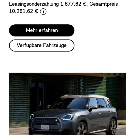
Leasingsonderzahlung 1.677,62 €, Gesamtpreis
d
10.281,62 €
i
s
Mehr erfahren
c
l
Verfügbare Fahrzeuge
a
i
m
e
r