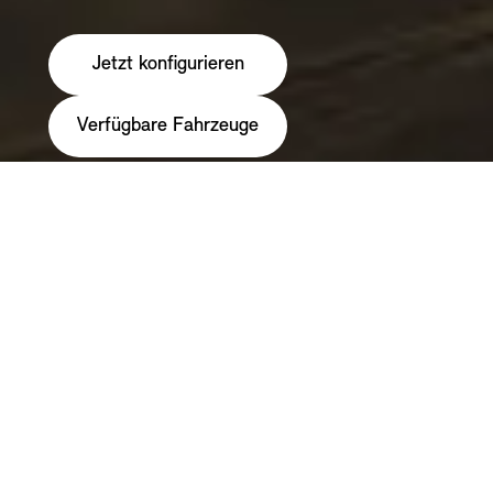
Jetzt konfigurieren
Verfügbare Fahrzeuge
MINI JCW: WLTP Energieverbrauch kombiniert: 6,8 l/100 km;
WLTP CO2-Emissionen kombiniert: 155 g/km; CO2-Klasse: E
DIE PERFORMANCE DES MINI JOHN
COOPER WORKS.