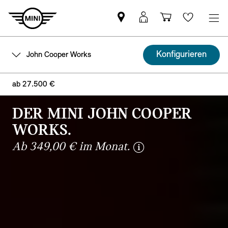
MINI
MINI
Einkaufswa
Wishlis
Partner
Login
finden
Konfigurieren
John Cooper Works
ab 27.500 €
DER MINI JOHN COOPER
WORKS.
disclaimer
Ab 349,00 € im Monat.