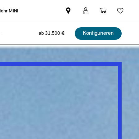
ehr MINI
MINI
MINI
Einkaufswa
Wishli
Partner
Login
finden
Konfigurieren
n
ab 31.500 €