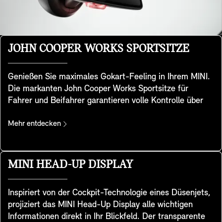
JOHN COOPER WORKS SPORTSITZE
Genießen Sie maximales Gokart-Feeling in Ihrem MINI.
Die markanten John Cooper Works Sportsitze für
Fahrer und Beifahrer garantieren volle Kontrolle über
Ihr MINI Kraftpaket. Sie haben eine spezielle sportliche
Sitzgeometrie mit integrierten Kopfstützen und bieten
Mehr entdecken
zusätzliche Unterstützung im Schulterbereich, sodass
Sie Kurven mit dem für MINI typischen Handling
nehmen können. Die Sitze sind in den Designvarianten
MINI HEAD-UP DISPLAY
Favoured Trim und JCW Trim enthalten.
Inspiriert von der Cockpit-Technologie eines Düsenjets,
projiziert das MINI Head-Up Display alle wichtigen
Informationen direkt in Ihr Blickfeld. Der transparente