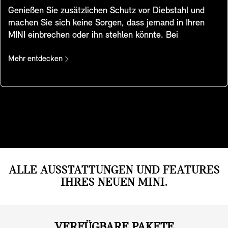
über das Control Display individuell verteilen.
Genießen Sie zusätzlichen Schutz vor Diebstahl und
machen Sie sich keine Sorgen, dass jemand in Ihren
MINI einbrechen oder ihn stehlen könnte. Bei
Positionsveränderungen und Erschütterungen gibt die
Alarmanlage einen Warnton ab und aktiviert die
Mehr entdecken
Warnblinkanlage. Eine Leuchte im Innenspiegel zeigt
an, dass das System aktiviert wurde.
ALLE AUSSTATTUNGEN UND FEATURES
IHRES NEUEN MINI.
VERFÜGBARE PAKETE