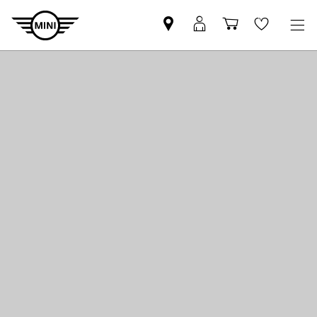
MINI
MINI
Einkaufswa
Wishlis
Partner
Login
finden