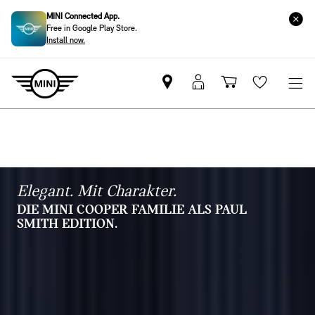
MINI Connected App.
Free in Google Play Store.
Install now.
MINI
MINI
Einkaufswa
Wishlis
Partner
Login
finden
Elegant. Mit Charakter.
DIE MINI COOPER FAMILIE ALS PAUL
SMITH EDITION.