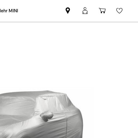
ehr MINI
MINI
MINI
Einkaufswa
Wishli
Partner
Login
finden