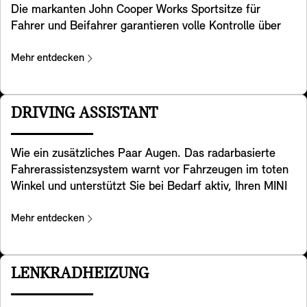
Die markanten John Cooper Works Sportsitze für
Fahrer und Beifahrer garantieren volle Kontrolle über
Ihr MINI Kraftpaket. Sie haben eine spezielle sportliche
Sitzgeometrie mit integrierten Kopfstützen und bieten
Mehr entdecken
zusätzliche Unterstützung im Schulterbereich, sodass
Sie Kurven mit dem für MINI typischen Handling
nehmen können. Die Sitze sind in den Designvarianten
DRIVING ASSISTANT
Favoured Trim und JCW Trim enthalten.
Wie ein zusätzliches Paar Augen. Das radarbasierte
Fahrerassistenzsystem warnt vor Fahrzeugen im toten
Winkel und unterstützt Sie bei Bedarf aktiv, Ihren MINI
zurück in die Spur zu lenken. Darüber hinaus hilft es
Ihnen beim Rückwärtsfahren mit Ihrem MINI, indem es
Mehr entdecken
den hinter Ihnen querenden Verkehr im Blick behält. Um
Kollisionen im Heckbereich zu vermeiden, warnt es den
nachfolgenden Verkehr rechtzeitig per Warnblinkanlage.
LENKRADHEIZUNG
Außerdem warnt das Fahrerassistenzsystem, wenn Sie
zum Aussteigen aus Ihrem MINI die Tür öffnen und