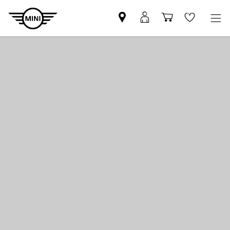
MINI
MINI
Einkaufswa
Wishlis
Partner
Login
finden