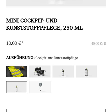
MINI COCKPIT- UND
KUNSTSTOFFPFLEGE, 250 ML
1
10,00 €
40,00 €/1l
Aktueller Preis: 10,00 €
Aktueller Preis
AUSFÜHRUNG
:
Cockpit- und Kunststoffpflege