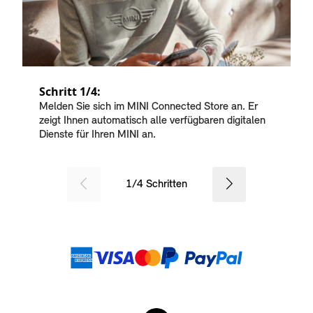
Schritt 1/4:
Melden Sie sich im MINI Connected Store an. Er
zeigt Ihnen automatisch alle verfügbaren digitalen
Dienste für Ihren MINI an.
SID_CD_FP_COMMON_PREVIOU
Weiter
1
/
4
Schritten
Zahlungsmethoden