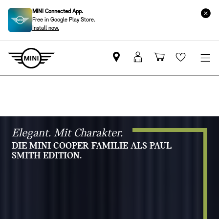
MINI Connected App.
Free in Google Play Store.
Install now.
MINI
MINI
Einkaufswa
Wishlis
Partner
Login
finden
Elegant. Mit Charakter.
DIE MINI COOPER FAMILIE ALS PAUL
SMITH EDITION.