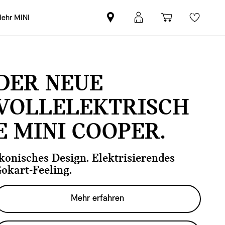
ehr MINI
MINI
MINI
Einkaufswa
Wishli
Partner
Login
finden
DER NEUE
VOLLELEKTRISCH
E MINI COOPER.
konisches Design. Elektrisierendes
okart-Feeling.
Mehr erfahren