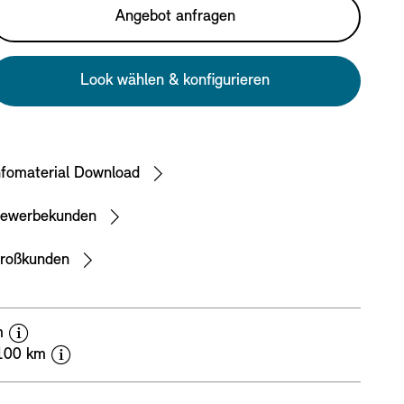
Angebot anfragen
Look wählen & konfigurieren
nfomaterial Download
ewerbekunden
roßkunden
disclaimer
km
disclaimer
/100 km