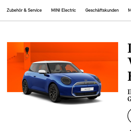
Zubehӧr & Service
MINI Electric
Geschäftskunden
M
I
G