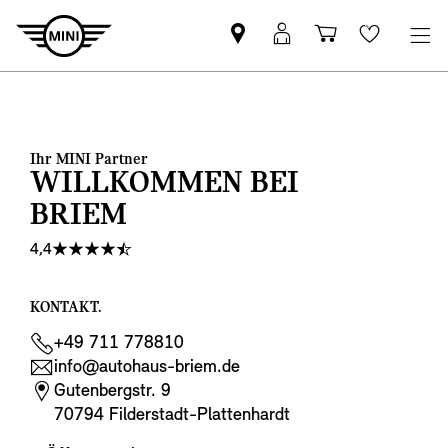
MINI
MINI
Einkaufswa
Wishlis
Partner
Login
finden
Ihr MINI Partner
WILLKOMMEN BEI
BRIEM
4,4
KONTAKT.
+49 711 778810
info@autohaus-briem.de
Gutenbergstr. 9
70794 Filderstadt-Plattenhardt