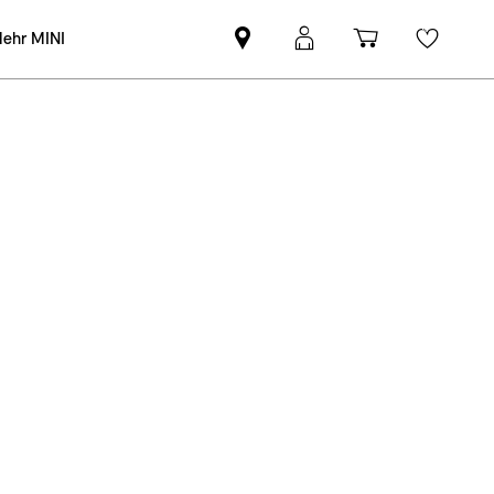
ehr MINI
MINI
MINI
Einkaufswa
Wishli
Partner
Login
finden