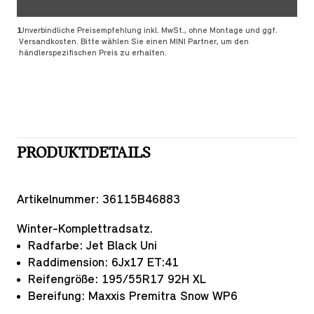
Fußnoten
Fußnote 1
1
Unverbindliche Preisempfehlung inkl. MwSt., ohne Montage und ggf.
Versandkosten. Bitte wählen Sie einen MINI Partner, um den
händlerspezifischen Preis zu erhalten.
PRODUKTDETAILS
Artikelnummer:
36115B46883
Winter-Komplettradsatz.
Radfarbe: Jet Black Uni
Raddimension: 6Jx17 ET:41
Reifengröße: 195/55R17 92H XL
Bereifung: Maxxis Premitra Snow WP6