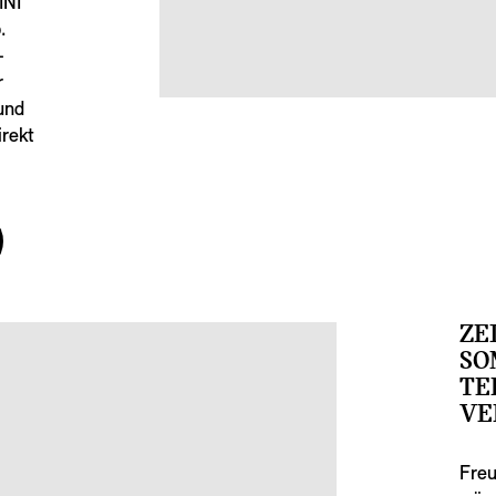
INI
.
-
r
und
irekt
ZE
SO
TE
VE
Freu