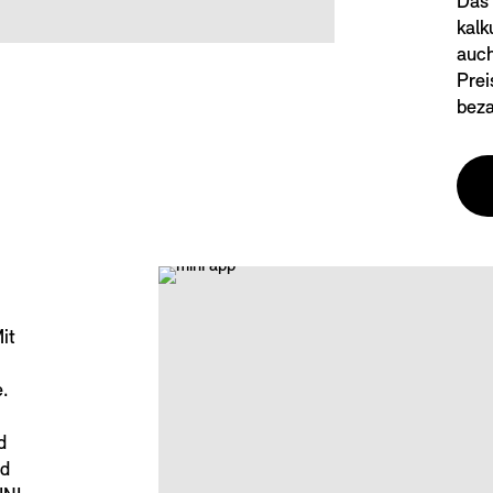
Das 
kalk
auch
Prei
beza
it
e.
d
nd