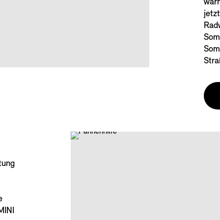
wärm
jetz
Radw
Som
Somm
Stra
tung
e
MINI