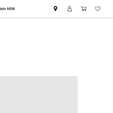
ehr MINI
MINI
MINI
Einkaufswa
Wishli
Partner
Login
finden