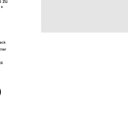
s zu
.*
heck
tner
24