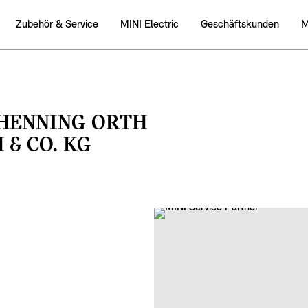
Zubehӧr & Service
MINI Electric
Geschäftskunden
M
HENNING ORTH
& CO. KG