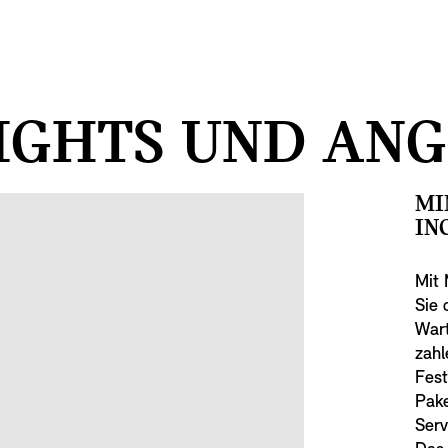
IGHTS UND ANG
MI
IN
Mit 
Sie 
Wart
zahl
Fest
Pake
Serv