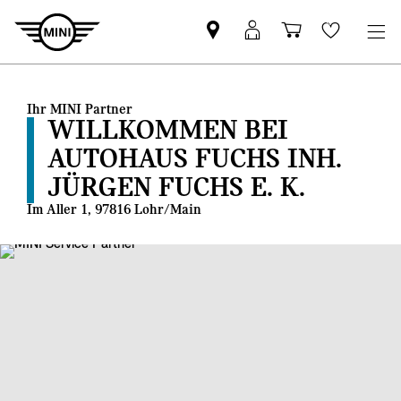
MINI
MINI
Einkaufswa
Wishlis
Partner
Login
finden
Ihr MINI Partner
WILLKOMMEN BEI
AUTOHAUS FUCHS INH.
JÜRGEN FUCHS E. K.
Im Aller 1, 97816 Lohr/Main