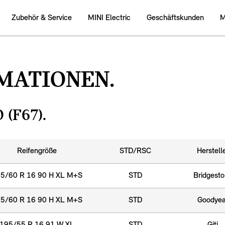
Zubehӧr & Service
MINI Electric
Geschäftskunden
M
MATIONEN.
(F67).
Reifengröße
STD/RSC
Herstell
5/60 R 16 90 H XL M+S
STD
Bridgest
5/60 R 16 90 H XL M+S
STD
Goodyea