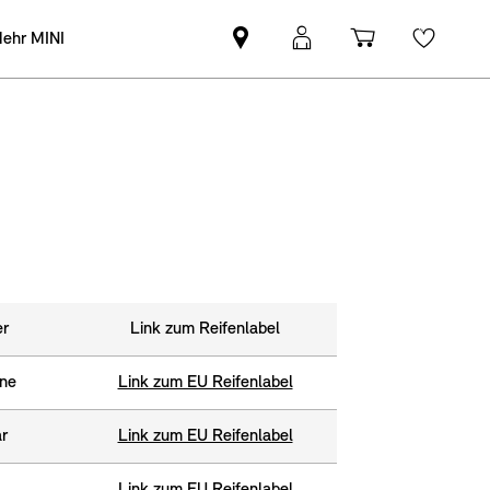
ehr MINI
MINI
MINI
Einkaufswa
Wishli
Partner
Login
finden
er
Link zum Reifenlabel
one
Link zum EU Reifenlabel
r
Link zum EU Reifenlabel