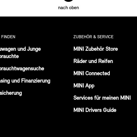
nach oben
I FINDEN
ZUBEHÖR & SERVICE
uwagen und Junge
MINI Zubehör Store
brauchte
Räder und Reifen
brauchtwagensuche
MINI Connected
sing und Finanzierung
MINI App
sicherung
Services für meinen MINI
MINI Drivers Guide