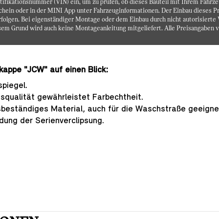
tifikationsnummer (VIN) ein, um zu prüfen, ob dieses Bauteil mit Ihrem Fahrzeu
hein oder in der MINI App unter Fahrzeuginformationen. Der Einbau dieses Pro
folgen. Bei eigenständiger Montage oder dem Einbau durch nicht autorisierte W
em Grund wird auch keine Montageanleitung mitgeliefert. Alle Preisangaben v
kappe "JCW" auf einen Blick:
piegel.
squalität gewährleistet Farbechtheit.
sbeständiges Material, auch für die Waschstraße geeigne
ung der Serienverclipsung.