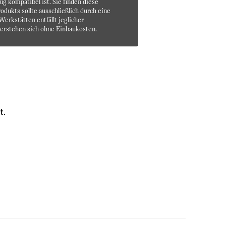
g kompatibel ist. Sie finden diese
dukts sollte ausschließlich durch eine
erkstätten entfällt jeglicher
erstehen sich ohne Einbaukosten.
t.