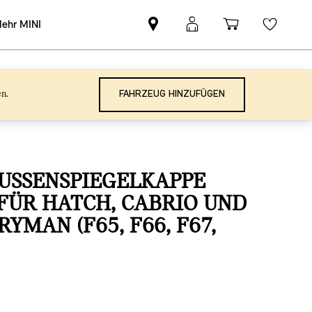
en.
FAHRZEUG HINZUFÜGEN
USSENSPIEGELKAPPE „
ÜR HATCH, CABRIO UND C
MAN (F65, F66, F67, U
72,00 €