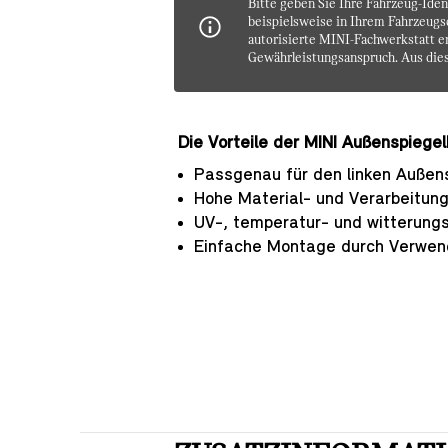
Bitte geben Sie Ihre Fahrzeug-Iden
beispielsweise in Ihrem Fahrzeugsc
autorisierte MINI-Fachwerkstatt er
Gewährleistungsanspruch. Aus dies
Die Vorteile der MINI Außenspiegel
Passgenau für den linken Außens
Hohe Material- und Verarbeitung
UV-, temperatur- und witterung
Einfache Montage durch Verwend