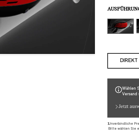
AUSFÜHRUN
DIREKT
Wählen S
Versand 
Jetzt aus
Fußnoten
Fußnote 1
1
Unverbindliche Pr
Bitte wählen Sie 