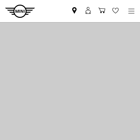
MINI
MINI
Einkaufswa
Wishlis
Partner
Login
finden