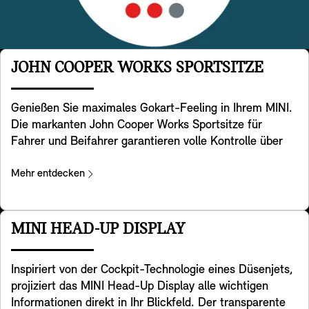
JOHN COOPER WORKS SPORTSITZE
Genießen Sie maximales Gokart-Feeling in Ihrem MINI.
Die markanten John Cooper Works Sportsitze für
Fahrer und Beifahrer garantieren volle Kontrolle über
Ihr MINI Kraftpaket. Sie haben eine spezielle sportliche
Sitzgeometrie mit integrierten Kopfstützen und bieten
Mehr entdecken
zusätzliche Unterstützung im Schulterbereich, sodass
Sie Kurven mit dem für MINI typischen Handling
nehmen können. Die Sitze sind in den Designvarianten
MINI HEAD-UP DISPLAY
Favoured Trim und JCW Trim enthalten.
Inspiriert von der Cockpit-Technologie eines Düsenjets,
projiziert das MINI Head-Up Display alle wichtigen
Informationen direkt in Ihr Blickfeld. Der transparente