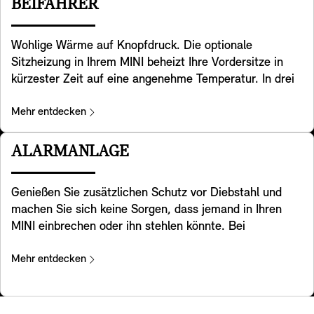
BEIFAHRER
Wartungsarbeiten, den Parkservice oder die
insbesondere bei kurzen Fahrten.
Pannenhilfe vorgesehen.
Wohlige Wärme auf Knopfdruck. Die optionale
Feature availability is subject to country-specific legal
Sitzheizung in Ihrem MINI beheizt Ihre Vordersitze in
regulations.
kürzester Zeit auf eine angenehme Temperatur. In drei
Stufen einstellbar, sorgt sie damit bei kalten
Umgebungsbedingungen für entspannende Wärme. Für
Mehr entdecken
ein rundum komfortables Wohlgefühl werden neben der
Sitzfläche auch die gesamte Kontaktfläche der
ALARMANLAGE
Rückenlehne beheizt. Die Heizleistung lässt sich dabei
über das Control Display individuell verteilen.
Genießen Sie zusätzlichen Schutz vor Diebstahl und
machen Sie sich keine Sorgen, dass jemand in Ihren
MINI einbrechen oder ihn stehlen könnte. Bei
Positionsveränderungen und Erschütterungen gibt die
Alarmanlage einen Warnton ab und aktiviert die
Mehr entdecken
Warnblinkanlage. Eine Leuchte im Innenspiegel zeigt
an, dass das System aktiviert wurde.