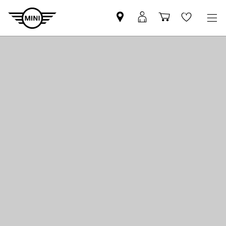
MINI
MINI
Einkaufswa
Wishlis
Partner
Login
finden